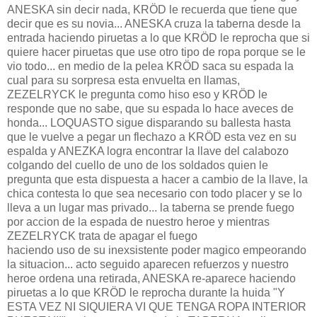
ANESKA sin decir nada, KRÖD le recuerda que tiene que
decir que es su novia... ANESKA cruza la taberna desde la
entrada haciendo piruetas a lo que KRÖD le reprocha que si
quiere hacer piruetas que use otro tipo de ropa porque se le
vio todo... en medio de la pelea KRÖD saca su espada la
cual para su sorpresa esta envuelta en llamas,
ZEZELRYCK le pregunta como hiso eso y KRÖD le
responde que no sabe, que su espada lo hace aveces de
honda... LOQUASTO sigue disparando su ballesta hasta
que le vuelve a pegar un flechazo a KRÖD esta vez en su
espalda y ANEZKA logra encontrar la llave del calabozo
colgando del cuello de uno de los soldados quien le
pregunta que esta dispuesta a hacer a cambio de la llave, la
chica contesta lo que sea necesario con todo placer y se lo
lleva a un lugar mas privado... la taberna se prende fuego
por accion de la espada de nuestro heroe y mientras
ZEZELRYCK trata de apagar el fuego
haciendo uso de su inexsistente poder magico empeorando
la situacion... acto seguido aparecen refuerzos y nuestro
heroe ordena una retirada, ANESKA re-aparece haciendo
piruetas a lo que KRÖD le reprocha durante la huida "Y
ESTA VEZ NI SIQUIERA VI QUE TENGA ROPA INTERIOR