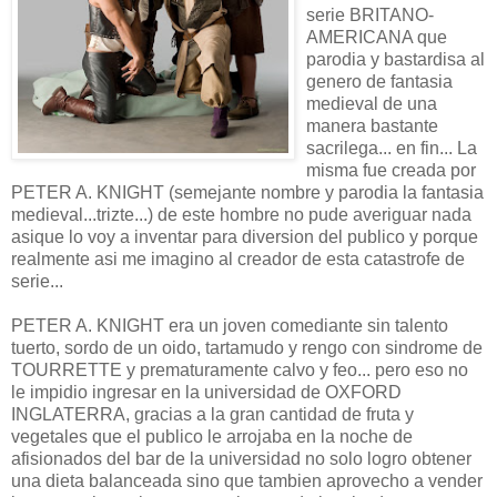
serie BRITANO-
AMERICANA que
parodia y bastardisa al
genero de fantasia
medieval de una
manera bastante
sacrilega... en fin... La
misma fue creada por
PETER A. KNIGHT (semejante nombre y parodia la fantasia
medieval...trizte...) de este hombre no pude averiguar nada
asique lo voy a inventar para diversion del publico y porque
realmente asi me imagino al creador de esta catastrofe de
serie...
PETER A. KNIGHT era un joven comediante sin talento
tuerto, sordo de un oido, tartamudo y rengo con sindrome de
TOURRETTE y prematuramente calvo y feo... pero eso no
le impidio ingresar en la universidad de OXFORD
INGLATERRA, gracias a la gran cantidad de fruta y
vegetales que el publico le arrojaba en la noche de
afisionados del bar de la universidad no solo logro obtener
una dieta balanceada sino que tambien aprovecho a vender