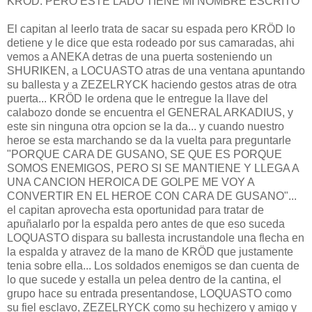
KRÖD: PERO ESTE LADO TIENE MI NOMBRE ESCRITO
El capitan al leerlo trata de sacar su espada pero KRÖD lo
detiene y le dice que esta rodeado por sus camaradas, ahi
vemos a ANEKA detras de una puerta sosteniendo un
SHURIKEN, a LOCUASTO atras de una ventana apuntando
su ballesta y a ZEZELRYCK haciendo gestos atras de otra
puerta... KRÖD le ordena que le entregue la llave del
calabozo donde se encuentra el GENERAL ARKADIUS, y
este sin ninguna otra opcion se la da... y cuando nuestro
heroe se esta marchando se da la vuelta para preguntarle
"PORQUE CARA DE GUSANO, SE QUE ES PORQUE
SOMOS ENEMIGOS, PERO SI SE MANTIENE Y LLEGA A
UNA CANCION HEROICA DE GOLPE ME VOY A
CONVERTIR EN EL HEROE CON CARA DE GUSANO"...
el capitan aprovecha esta oportunidad para tratar de
apuñalarlo por la espalda pero antes de que eso suceda
LOQUASTO dispara su ballesta incrustandole una flecha en
la espalda y atravez de la mano de KRÖD que justamente
tenia sobre ella... Los soldados enemigos se dan cuenta de
lo que sucede y estalla un pelea dentro de la cantina, el
grupo hace su entrada presentandose, LOQUASTO como
su fiel esclavo, ZEZELRYCK como su hechizero y amigo y