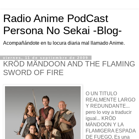
Radio Anime PodCast
Persona No Sekai -Blog-
Acompañándote en tu locura diaria mal llamado Anime.
viernes, 11 de septiembre de 2009
KRÖD MÄNDOON AND THE FLAMING
SWORD OF FIRE
O UN TITULO
REALMENTE LARGO
Y REDUNDANTE...
pero lo voy a traducir
igual... KRÖD
MÄNDOON Y LA
FLAMIGERA ESPADA
DE FUEGO. Es una