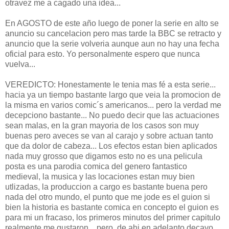
otravez me a cagado una idea...
En AGOSTO de este año luego de poner la serie en alto se
anuncio su cancelacion pero mas tarde la BBC se retracto y
anuncio que la serie volveria aunque aun no hay una fecha
oficial para esto. Yo personalmente espero que nunca
vuelva...
VEREDICTO: Honestamente le tenia mas fé a esta serie...
hacia ya un tiempo bastante largo que veia la promocion de
la misma en varios comic´s americanos... pero la verdad me
decepciono bastante... No puedo decir que las actuaciones
sean malas, en la gran mayoria de los casos son muy
buenas pero aveces se van al carajo y sobre actuan tanto
que da dolor de cabeza... Los efectos estan bien aplicados
nada muy grosso que digamos esto no es una pelicula
posta es una parodia comica del genero fantastico
medieval, la musica y las locaciones estan muy bien
utlizadas, la produccion a cargo es bastante buena pero
nada del otro mundo, el punto que me jode es el guion si
bien la historia es bastante comica en concepto el guion es
para mi un fracaso, los primeros minutos del primer capitulo
realmente me gustaron... pero, de ahi en adelanto decayo