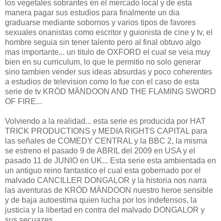
los vegetales sobrantes en el mercado local y de esta
manera pagar sus estudios para finalmente un dia
graduarse mediante sobornos y varios tipos de favores
sexuales onanistas como escritor y guionista de cine y tv, el
hombre seguia sin tener talento pero al final obtuvo algo
mas importante... un titulo de OXFORD el cual se veia muy
bien en su curriculum, lo que le permitio no solo generar
sino tambien vender sus ideas absurdas y poco coherentes
a estudios de television como lo fue con el caso de esta
serie de tv KRÖD MÄNDOON AND THE FLAMING SWORD
OF FIRE...
Volviendo a la realidad... esta serie es producida por HAT
TRICK PRODUCTIONS y MEDIA RIGHTS CAPITAL para
las señales de COMEDY CENTRAL y la BBC 2, la misma
se estreno el pasado 9 de ABRIL del 2009 en USA y el
pasado 11 de JUNIO en UK... Esta serie esta ambientada en
un antiguo reino fantastico el cual esta gobernado por el
malvado CANCILLER DONGALOR y la historia nos narra
las aventuras de KRÖD MÄNDOON nuestro heroe sensible
y de baja autoestima quien lucha por los indefensos, la
justicia y la libertad en contra del malvado DONGALOR y
sus secuazes