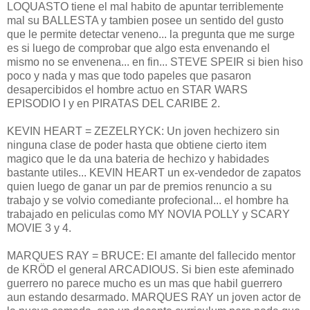
LOQUASTO tiene el mal habito de apuntar terriblemente
mal su BALLESTA y tambien posee un sentido del gusto
que le permite detectar veneno... la pregunta que me surge
es si luego de comprobar que algo esta envenando el
mismo no se envenena... en fin... STEVE SPEIR si bien hiso
poco y nada y mas que todo papeles que pasaron
desapercibidos el hombre actuo en STAR WARS
EPISODIO I y en PIRATAS DEL CARIBE 2.
KEVIN HEART = ZEZELRYCK: Un joven hechizero sin
ninguna clase de poder hasta que obtiene cierto item
magico que le da una bateria de hechizo y habidades
bastante utiles... KEVIN HEART un ex-vendedor de zapatos
quien luego de ganar un par de premios renuncio a su
trabajo y se volvio comediante profecional... el hombre ha
trabajado en peliculas como MY NOVIA POLLY y SCARY
MOVIE 3 y 4.
MARQUES RAY = BRUCE: El amante del fallecido mentor
de KRÖD el general ARCADIOUS. Si bien este afeminado
guerrero no parece mucho es un mas que habil guerrero
aun estando desarmado. MARQUES RAY un joven actor de