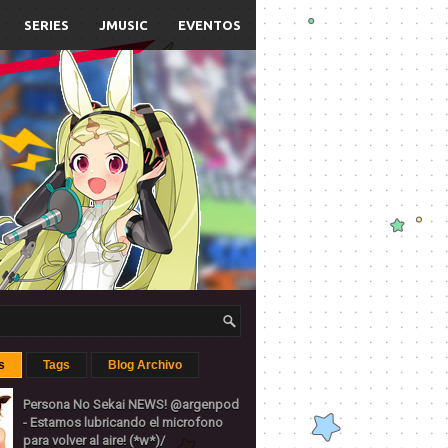
SERIES
JMUSIC
EVENTOS
s
Tags
Blog Archivo
Persona No Sekai NEWS! @argenpod
- Estamos lubricando el microfono
para volver al aire! (*w*)/