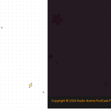
Copyright ©
2026
Radio Anime PodCast P