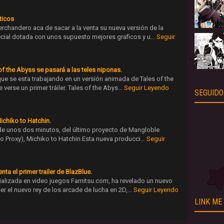
ticos
chandero aca de sacar a la venta su nueva versión de la
cial dotada con unos supuesto mejores graficos y u…
Seguir
of the Abyss se pasará a las teles niponas.
ue se esta trabajando en un versión animada de Tales of the
 verse un primer tráiler. Tales of the Abys…
Seguir Leyendo
SEGUIDO
 Michiko to Hatchin.
r, de unos dos minutos, del último proyecto de Mangloble
 Proxy), Michiko to Hatchin.Esta nueva producci…
Seguir
a el primer trailer de BlazBlue.
alizada en video juegos Famitsu.com, ha revelado un nuevo
ser el nuevo rey de los arcade de lucha en 2D,…
Seguir Leyendo
LINK ME