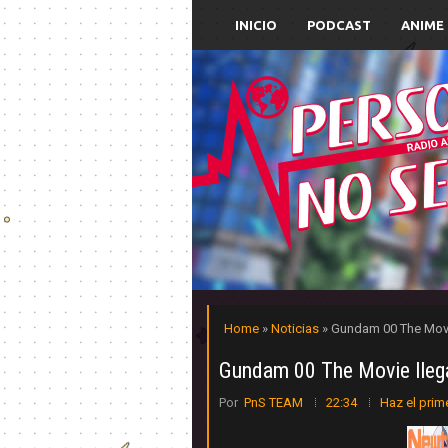
INICIO
PODCAST
ANIME
Home
»
Noticias
» Gundam 00 The Movi
Gundam 00 The Movie llega
Por
PnS TEAM
22:34
Haz el prim