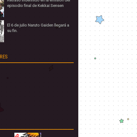
Retraso indefinido en la emisión del
episodio final de Kekkai Sensen
El 6 de julio Naruto Gaiden llegará a
su fin.
RES