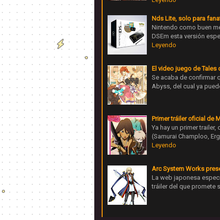
Nds Lite, solo para fana
Nintendo como buen mer
DSEm esta versión espe
Leyendo
El video juego de Tales 
Se acaba de confirmar q
Abyss, del cual ya puede
Primer tráiler oficial de
Ya hay un primer traile
(Samurai Champloo, Ergo
Leyendo
Arc System Works present
La web japonesa especi
tráiler del que promete 