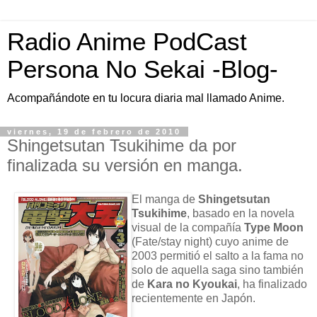
Radio Anime PodCast
Persona No Sekai -Blog-
Acompañándote en tu locura diaria mal llamado Anime.
viernes, 19 de febrero de 2010
Shingetsutan Tsukihime da por
finalizada su versión en manga.
El manga de
Shingetsutan
Tsukihime
, basado en la novela
visual de la compañía
Type Moon
(Fate/stay night) cuyo anime de
2003 permitió el salto a la fama no
solo de aquella saga sino también
de
Kara no Kyoukai
, ha finalizado
recientemente en Japón.