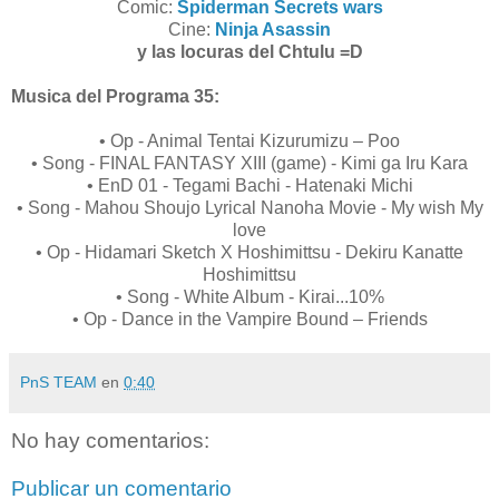
Comic:
Spiderman Secrets wars
Cine:
Ninja Asassin
y las locuras del Chtulu =D
Musica del Programa 35:
• Op - Animal Tentai Kizurumizu – Poo
• Song - FINAL FANTASY XIII (game) - Kimi ga Iru Kara
• EnD 01 - Tegami Bachi - Hatenaki Michi
• Song - Mahou Shoujo Lyrical Nanoha Movie - My wish My
love
• Op - Hidamari Sketch X Hoshimittsu - Dekiru Kanatte
Hoshimittsu
• Song - White Album - Kirai...10%
• Op - Dance in the Vampire Bound – Friends
PnS TEAM
en
0:40
No hay comentarios:
Publicar un comentario