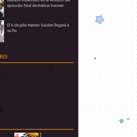
Retraso indefinido en la emisión del
episodio final de Kekkai Sensen
El 6 de julio Naruto Gaiden llegará a
su fin.
RES