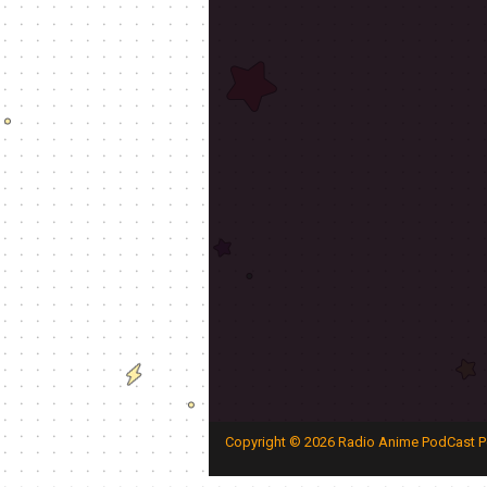
Copyright ©
2026
Radio Anime PodCast P