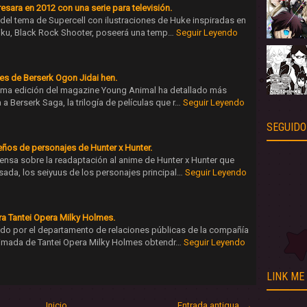
esara en 2012 con una serie para televisión.
el tema de Supercell con ilustraciones de Huke inspiradas en
 Miku, Black Rock Shooter, poseerá una temp…
Seguir Leyendo
es de Berserk Ogon Jidai hen.
óxima edición del magazine Young Animal ha detallado más
a Berserk Saga, la trilogía de películas que r…
Seguir Leyendo
SEGUIDO
eños de personajes de Hunter x Hunter.
ensa sobre la readaptación al anime de Hunter x Hunter que
sada, los seiyuus de los personajes principal…
Seguir Leyendo
 Tantei Opera Milky Holmes.
ado por el departamento de relaciones públicas de la compañía
nimada de Tantei Opera Milky Holmes obtendr…
Seguir Leyendo
LINK ME
Inicio
Entrada antigua →