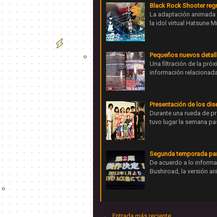
Black Rock Shooter regr
La adaptación animada d
la idol virtual Hatsune
Pequeños nuevos detall
Una filtración de la pr
información relacionada 
Presentación de los dis
Durante una rueda de pr
tuvo lugar la semana pa
Segunda temporada para
De acuerdo a lo inform
Bushiroad, la versión a
← Entrada más reciente