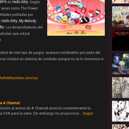
RPG
de
Hello Kitty
. Según
r areas como The Flower
alidades pobladas por
a
Hello Kitty
,
My Melody
,
fin
. Los desarrolladores del
calculan que estará
8.
ndard de este tipo de juegos: avatares moldeables por parte del
parecer incluirá un sistema de combate aunque no se lo menciona ni
.
hellokittyonline.com/us/
a A Channel.
daptación al anime de A Channel anuncio recientemente la
a OVA para la serie. Sin embargo no proporcion…
Seguir