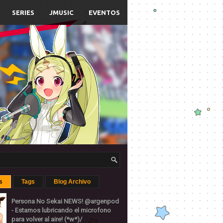
SERIES
JMUSIC
EVENTOS
s
Tags
Blog Archivo
Persona No Sekai NEWS! @argenpod
- Estamos lubricando el microfono
para volver al aire! (*w*)/