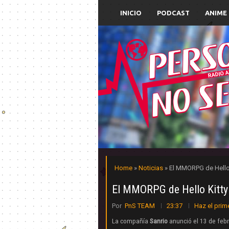
INICIO
PODCAST
ANIME
Home
»
Noticias
» El MMORPG de Hello 
El MMORPG de Hello Kitty 
Por
PnS TEAM
23:37
Haz el prim
La compañía
Sanrio
anunció el 13 de feb