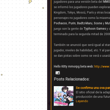
jugadores para una versión beta del
MMO
se informó los jugadores pueden explora
Kingdom, Tokyo, Moscú, París y otras loc
personajes no jugadores como la miasm
Pochacco
,
Purin
,
Badtz-Maru
,
Scone
y
Muf
juego son la gente de
Typhoon Games
y 
terminado para la segunda mitad de 200
También se anunció que será igual al sta
jugador, niveles de habilidad, etc. Y al 
se dan pistas sobre como se verá o usará
Hello Kitty mmorpg beta web:
http://www.
Posts Relacionados:
Se confirma una ova par
El sitio oficial de la a
producción de una futur
Leyendo