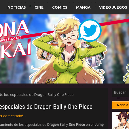
NOTICIAS
CINE
COMICS
MANGA
VIDEO JUEGOS
e los especiales de Dragon Ball y One Piece
especiales de Dragon Ball y One Piece
Noticia
er comentario!
zamiento de los especiales de
Dragon Ball
y
One Piece
en el
Jump