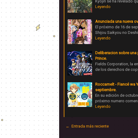
Kyojin se ha revelado q
Leyendo
Anunciada una nueva ova
El próximo de 16 de sep
Shijou Saikyou no Deshi
Leyendo
Deliberacion sobre una 
Prince.
Fields Corporation, la 
de los derechos de copyr
Roccamelt - Fiancé wa 
septiembre.
En su edición de octubr
próximo numero comenza
Leyendo
← Entrada más reciente