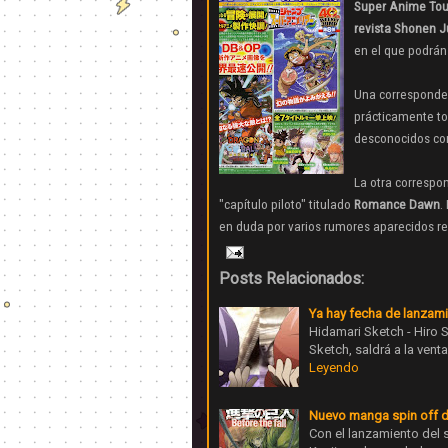
Super Anime Tou
revista Shonen 
en el que podrán
Una corresponde 
prácticamente to
desconocidos con
La otra correspo
"capítulo piloto" titulado
Romance Dawn
.
en duda por varios rumores aparecidos r
Posts Relacionados:
Ya hay fecha de lanzami
Hidamari Sketch - Hiro 
Sketch, saldrá a la ven
Leyendo
Nuevo manga spin off de
Con el lanzamiento del