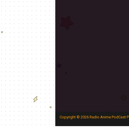
Copyright ©
2026
Radio Anime PodCast P