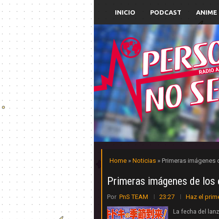
INICIO
PODCAST
ANIME
Home
»
Noticias
» Primeras imágenes d
Primeras imágenes de los 
Por
PnS TEAM
23:27
Haz el prim
La fecha del lan