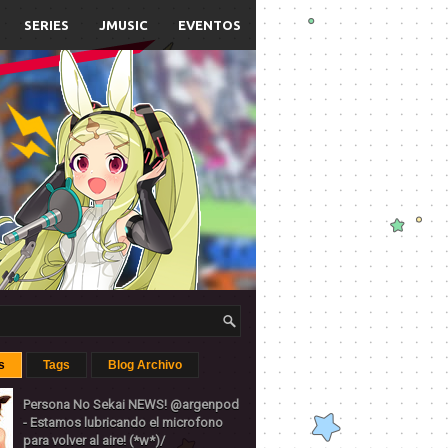
SERIES
JMUSIC
EVENTOS
s
Tags
Blog Archivo
Persona No Sekai NEWS! @argenpod
- Estamos lubricando el microfono
para volver al aire! (*w*)/