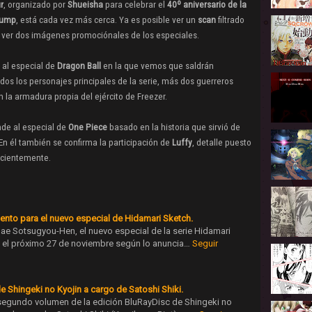
r
, organizado por
Shueisha
para celebrar el
40º aniversario de la
Jump
, está cada vez más cerca. Ya es posible ver un
scan
filtrado
 ver dos imágenes promociónales de los especiales.
al especial de
Dragon Ball
en la que vemos que saldrán
dos los personajes principales de la serie, más dos guerreros
 la armadura propia del ejército de
Freezer
.
nde al especial de
One Piece
basado en la historia que sirvió de
 En él también se confirma la participación de
Luffy
, detalle puesto
ecientemente.
ento para el nuevo especial de Hidamari Sketch.
Sae Sotsugyou-Hen, el nuevo especial de la serie Hidamari
ta el próximo 27 de noviembre según lo anuncia…
Seguir
 Shingeki no Kyojin a cargo de Satoshi Shiki.
 segundo volumen de la edición BluRayDisc de Shingeki no