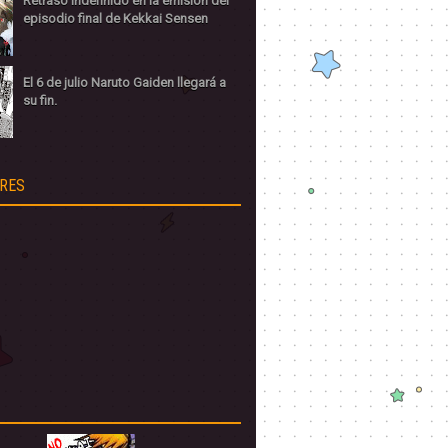
Retraso indefinido en la emisión del
episodio final de Kekkai Sensen
El 6 de julio Naruto Gaiden llegará a
su fin.
RES