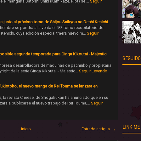
ue el mangaka Satoshi Shiki (Kamikaze, Riot) se …
Seguir
 junto al próximo tomo de Shijou Saikyou no Deshi Kenichi.
tiembre se pondrá a la venta el 53º tomo recopilatorio de
 Kenichi, cuya edición especial traerá nuevo m…
Seguir
posible segunda temporada para Ginga Kikoutai - Majestic
SEGUIDO
empresa desarrolladora de maquinas de pachinko y propietaria
ight de la serie Ginga Kikoutai - Majestic…
Seguir Leyendo
Yukiotoko, el nuevo manga de Rei Touma se lanzara en
e, la revista Cheese! de Shogakukan ha anunciado que en su
ra a publicarse el nuevo trabajo de Rei Touma,…
Seguir
LINK ME
Inicio
Entrada antigua →