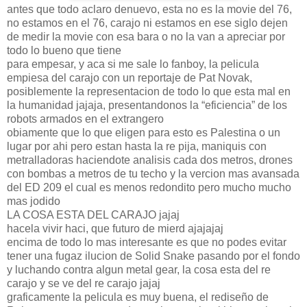
antes que todo aclaro denuevo, esta no es la movie del 76,
no estamos en el 76, carajo ni estamos en ese siglo dejen
de medir la movie con esa bara o no la van a apreciar por
todo lo bueno que tiene
para empesar, y aca si me sale lo fanboy, la pelicula
empiesa del carajo con un reportaje de Pat Novak,
posiblemente la representacion de todo lo que esta mal en
la humanidad jajaja, presentandonos la “eficiencia” de los
robots armados en el extrangero
obiamente que lo que eligen para esto es Palestina o un
lugar por ahi pero estan hasta la re pija, maniquis con
metralladoras haciendote analisis cada dos metros, drones
con bombas a metros de tu techo y la vercion mas avansada
del ED 209 el cual es menos redondito pero mucho mucho
mas jodido
LA COSA ESTA DEL CARAJO jajaj
hacela vivir haci, que futuro de mierd ajajajaj
encima de todo lo mas interesante es que no podes evitar
tener una fugaz ilucion de Solid Snake pasando por el fondo
y luchando contra algun metal gear, la cosa esta del re
carajo y se ve del re carajo jajaj
graficamente la pelicula es muy buena, el rediseño de