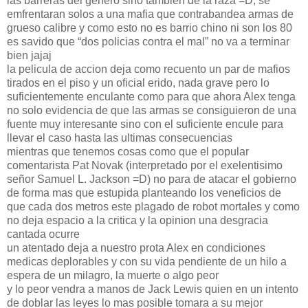
las barreras del genero sino tambien de la raza =D, se
emfrentaran solos a una mafia que contrabandea armas de
grueso calibre y como esto no es barrio chino ni son los 80
es savido que “dos policias contra el mal” no va a terminar
bien jajaj
la pelicula de accion deja como recuento un par de mafios
tirados en el piso y un oficial erido, nada grave pero lo
suficientemente enculante como para que ahora Alex tenga
no solo evidencia de que las armas se consiguieron de una
fuente muy interesante sino con el suficiente encule para
llevar el caso hasta las ultimas consecuencias
mientras que tenemos cosas como que el popular
comentarista Pat Novak (interpretado por el exelentisimo
señor Samuel L. Jackson =D) no para de atacar el gobierno
de forma mas que estupida planteando los veneficios de
que cada dos metros este plagado de robot mortales y como
no deja espacio a la critica y la opinion una desgracia
cantada ocurre
un atentado deja a nuestro prota Alex en condiciones
medicas deplorables y con su vida pendiente de un hilo a
espera de un milagro, la muerte o algo peor
y lo peor vendra a manos de Jack Lewis quien en un intento
de doblar las leyes lo mas posible tomara a su mejor