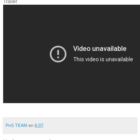
Trailer
PnS TEAM
en
6:07