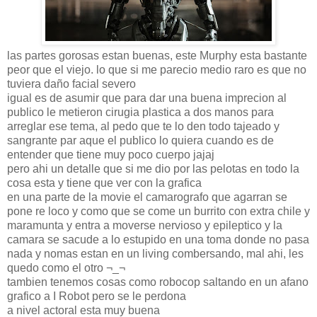
las partes gorosas estan buenas, este Murphy esta bastante
peor que el viejo. lo que si me parecio medio raro es que no
tuviera daño facial severo
igual es de asumir que para dar una buena imprecion al
publico le metieron cirugia plastica a dos manos para
arreglar ese tema, al pedo que te lo den todo tajeado y
sangrante par aque el publico lo quiera cuando es de
entender que tiene muy poco cuerpo jajaj
pero ahi un detalle que si me dio por las pelotas en todo la
cosa esta y tiene que ver con la grafica
en una parte de la movie el camarografo que agarran se
pone re loco y como que se come un burrito con extra chile y
maramunta y entra a moverse nervioso y epileptico y la
camara se sacude a lo estupido en una toma donde no pasa
nada y nomas estan en un living combersando, mal ahi, les
quedo como el otro ¬_¬
tambien tenemos cosas como robocop saltando en un afano
grafico a I Robot pero se le perdona
a nivel actoral esta muy buena