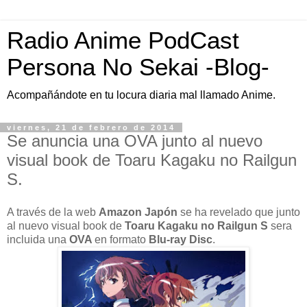
Radio Anime PodCast
Persona No Sekai -Blog-
Acompañándote en tu locura diaria mal llamado Anime.
viernes, 21 de febrero de 2014
Se anuncia una OVA junto al nuevo
visual book de Toaru Kagaku no Railgun
S.
A través de la web
Amazon Japón
se ha revelado que junto
al nuevo visual book de
Toaru Kagaku no Railgun S
sera
incluida una
OVA
en formato
Blu-ray Disc
.