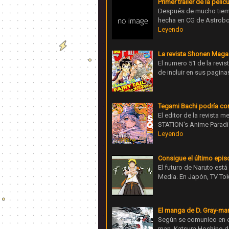
Primer trailer de la pelí
Después de mucho tiempo
hecha en CG de Astrobo
Leyendo
La revista Shonen Magaz
El numero 51 de la revi
de incluir en sus pagina
Tegami Bachi podría co
El editor de la revista
STATION's Anime Paradis
Leyendo
Consigue el último epis
El futuro de Naruto está 
Media. En Japón, TV Tok
El manga de D. Gray-man
Según se comunico en e
man, Katsura Hoshino d