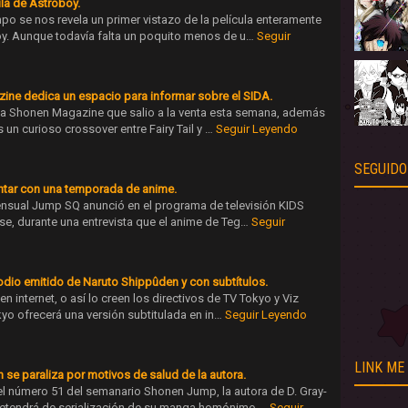
cula de Astroboy.
 se nos revela un primer vistazo de la película enteramente
y. Aunque todavía falta un poquito menos de u…
Seguir
ine dedica un espacio para informar sobre el SIDA.
sta Shonen Magazine que salio a la venta esta semana, además
s un curioso crossover entre Fairy Tail y …
Seguir Leyendo
SEGUIDO
ntar con una temporada de anime.
 mensual Jump SQ anunció en el programa de televisión KIDS
e, durante una entrevista que el anime de Teg…
Seguir
odio emitido de Naruto Shippûden y con subtítulos.
en internet, o así lo creen los directivos de TV Tokyo y Viz
yo ofrecerá una versión subtitulada en in…
Seguir Leyendo
LINK ME
 se paraliza por motivos de salud de la autora.
l número 51 del semanario Shonen Jump, la autora de D. Gray-
etendrá de serialización de su manga homónimo …
Seguir