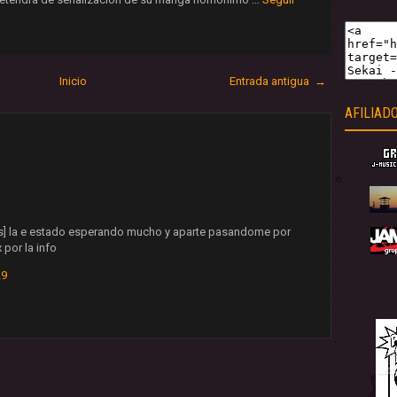
Inicio
Entrada antigua →
AFILIAD
tes] la e estado esperando mucho y aparte pasandome por
 por la info
29