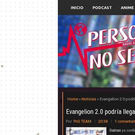
INICIO
PODCAST
ANIME
Home
»
Noticias
» Evangelion 2.0 podrí
Evangelion 2.0 podría llega
Por
PnS TEAM
20:38
1 comentar
Gainax
ya confi