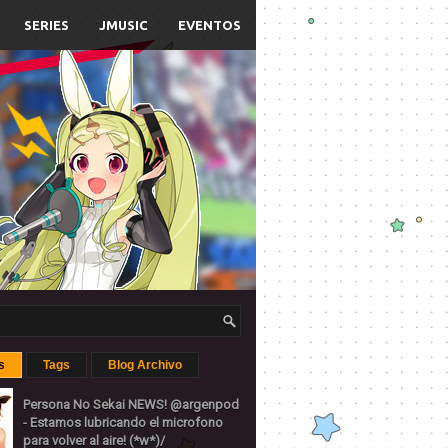
SERIES
JMUSIC
EVENTOS
s
Tags
Blog Archivo
Persona No Sekai NEWS! @argenpod
- Estamos lubricando el microfono
para volver al aire! (*w*)/