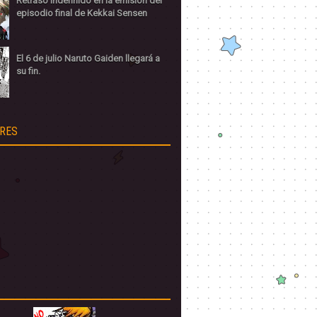
Retraso indefinido en la emisión del
episodio final de Kekkai Sensen
El 6 de julio Naruto Gaiden llegará a
su fin.
RES