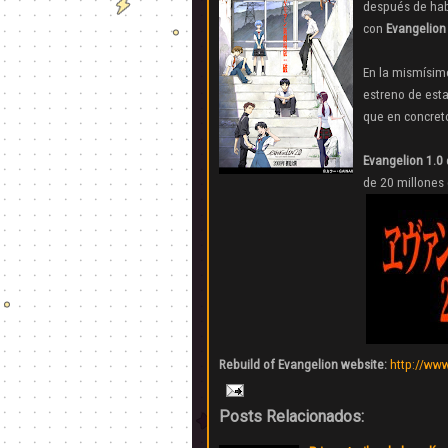
después de hab
con
Evangelion 
E
n la mismísim
estreno de esta
que en concreto
Evangelion 1.0
de 20 millones 
Rebuild of Evangelion website:
http://www
Posts Relacionados: