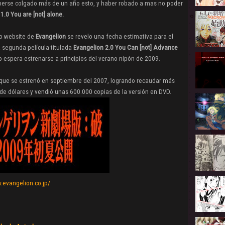
erse colgado más de un año esto, y haber robado a mas no poder
1.0 You are [not] alone.
o website de
Evangelion
se revelo una fecha estimativa para el
 segunda película titulada
Evangelion 2.0 You Can [not] Advance
 espera estrenarse a principios del verano nipón de 2009.
que se estrenó en septiembre del 2007, logrando recaudar más
de dólares y vendió unas 600.000 copias de la versión en DVD.
.evangelion.co.jp/