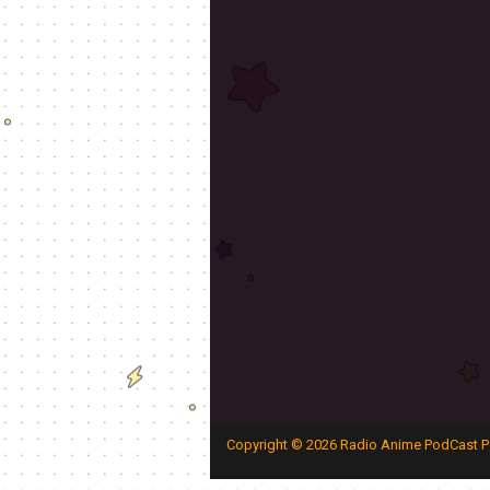
Copyright ©
2026
Radio Anime PodCast P