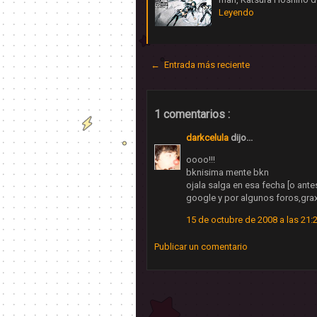
Leyendo
← Entrada más reciente
1 comentarios :
darkcelula
dijo...
oooo!!!
bknisima mente bkn
ojala salga en esa fecha [o an
google y por algunos foros,grax
15 de octubre de 2008 a las 21:
Publicar un comentario