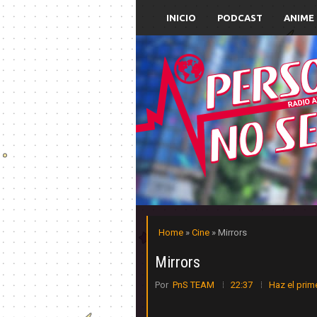
INICIO
PODCAST
ANIME
Home
»
Cine
» Mirrors
Mirrors
Por
PnS TEAM
22:37
Haz el prim