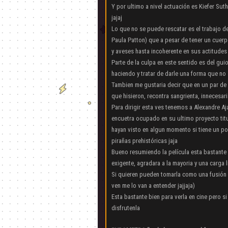
Y por ultimo a nivel actuación es Kiefer Su
jajaj
Lo que no se puede rescatar es el trabajo d
Paula Patton) que a pesar de tener un cuer
y aveses hasta incoherente en sus actitudes
Parte de la culpa en este sentido es del guio
haciendo y tratar de darle una forma que no 
Tambien me gustaria decir que en un par de
que hisieron, recontra sangrienta, innecesari
Para dirigir esta ves tenemos a Alexandre A
encuetra ocupado en su ultimo proyecto tit
hayan visto en algun momento si tiene un p
pirañas prehistóricas jaja
Bueno resumiendo la película esta bastante b
exigente, agradara a la mayoria y una carga l
Si quieren pueden tomarla como una fusión ent
ven me lo van a entender jajjaja)
Esta bastante bien para verla en cine pero 
disfrutenla