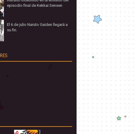
Retraso indefinido en la emisión del
episodio final de Kekkai Sensen
El 6 de julio Naruto Gaiden llegará a
su fin.
RES