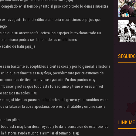
 congelado en el tiempo y tanto el piso como todo lo demas muestra
lo extravagante todo el edificio contenia muchisimos espejos que
fuego
de que su antecesor falleciera los espejos le revelaran todo un
uno mismo podria ser la peor de las maldiciones
acabo de batir jajjajja
SEGUIDO
ean bastante susceptibles a ciertas cosa y por lo general la historia
s en lo que realmente es muy floja, posiblemente por cuestiones de
o un poco mas de tiempo huviese ayudado. En dos puntos muy
ombenser y notas que todo esta forsadisimo y tiene errores a nivel
 espejos inveciles!!! =D
rmino, si bien las pausas obligatorias del genero y los sonidos estan
ue si faltasen la cosa apestaria, pero es disfrutable y en cine suena
ron las pilas
LINK ME
 todo esta muy bien desarroyado y te da la sensación de estar biendo
y la historia ayuda mucho a asimilar el termino jajaj)