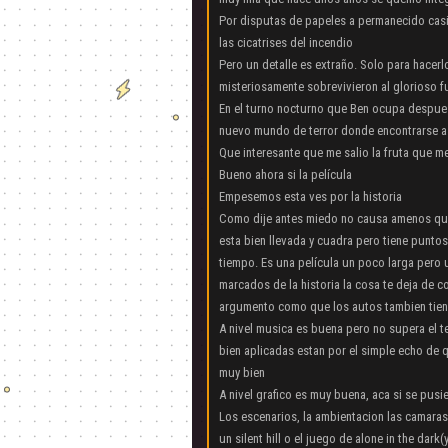
Por disputas de papeles a permanecido casi
las cicatrises del incendio
Pero un detalle es extraño. Solo para hacer
misteriosamente sobrevivieron al glorioso 
En el turno nocturno que Ben ocupa despues 
nuevo mundo de terror donde encontrarse a 
Que interesante que me salio la fruta que me 
Bueno ahora si la película
Empesemos esta ves por la historia
Como dije antes miedo no causa amenos que s
esta bien llevada y cuadra pero tiene punto
tiempo. Es una película un poco larga per
marcados de la historia la cosa te deja de c
argumento como que los autos tambien tiene
A nivel musica es buena pero no supera el te
bien aplicadas estan por el simple echo de q
muy bien
A nivel grafico es muy buena, aca si se pusie
Los escenarios, la ambientacion las camaras
un silent hill o el juego de alone in the dark(