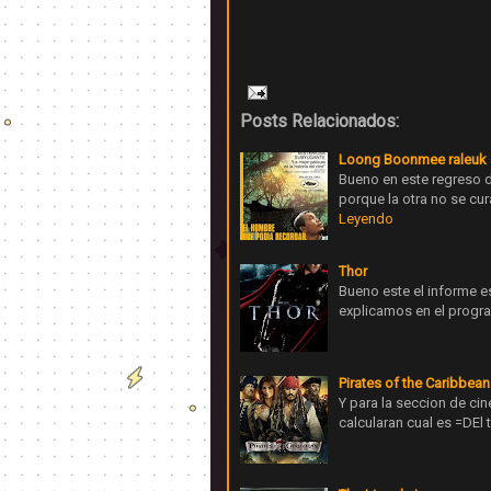
Posts Relacionados:
Loong Boonmee raleuk 
Bueno en este regreso 
porque la otra no se cu
Leyendo
Thor
Bueno este el informe e
explicamos en el progra
Pirates of the Caribbean
Y para la seccion de ci
calcularan cual es =DEl 