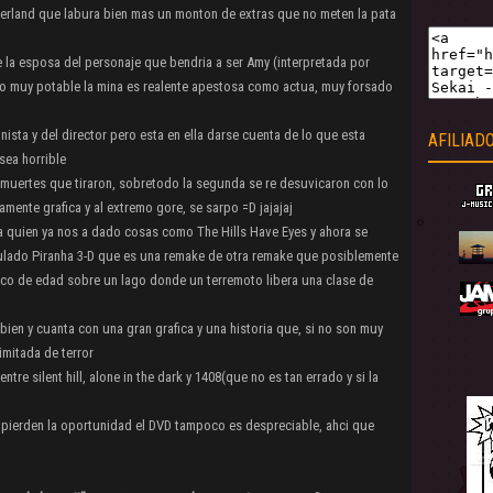
therland que labura bien mas un monton de extras que no meten la pata
e la esposa del personaje que bendria a ser Amy (interpretada por
po muy potable la mina es realente apestosa como actua, muy forsado
nista y del director pero esta en ella darse cuenta de lo que esta
AFILIAD
sea horrible
 muertes que tiraron, sobretodo la segunda se re desuvicaron con lo
amente grafica y al extremo gore, se sarpo =D jajajaj
ja quien ya nos a dado cosas como The Hills Have Eyes y ahora se
ulado Piranha 3-D que es una remake de otra remake que posiblemente
oco de edad sobre un lago donde un terremoto libera una clase de
ien y cuanta con una gran grafica y una historia que, si no son muy
imitada de terror
re silent hill, alone in the dark y 1408(que no es tan errado y si la
si pierden la oportunidad el DVD tampoco es despreciable, ahci que