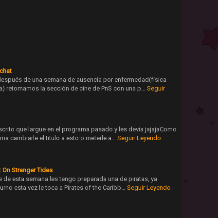
chat
después de una semana de ausencia por enfermedad(física
ra) retomamos la sección de cine de PnS con una p…
Seguir
scrito que largue en el programa pasado y les devia jajajaComo
ma cambiarle el titulo a esto o meterle a…
Seguir Leyendo
: On Stranger Tides
ne de esta semana les tengo preparada una de piratas, ya
turno esta vez le toca a Pirates of the Caribb…
Seguir Leyendo