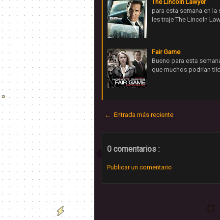
The Lincoln Lawyer
para esta semana en la 
les traje The Lincoln La
Fair Game
Bueno para esta semana 
que muchos podrían tild
← Entrada más reciente
0 comentarios :
Publicar un comentario