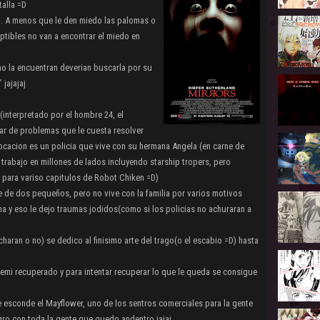
alla =D
. A menos que le den miedo las palomas o
tibles no van a encontrar el miedo en
no la encuentran deverian buscarla por su
jajajaj
interpretado por el hombre 24, el
ar de problemas que le cuesta resolver
ocacion es un policia que vive con su hermana Angela (en carne de
trabajo en millones de lados incluyendo starship tropers, pero
para variso capitulos de Robot Chiken =D)
e de dos pequeños, pero no vive con la familia por varios motivos
a y eso le dejo traumas jodidos(como si los policias no achuraran a
haran o no) se dedico al finisimo arte del trago(o el escabio =D) hasta
emi recuperado y para intentar recuperar lo que le queda se consigue
e esconde el Mayflower, uno de los sentros comerciales para la gente
ro con toda la gente que quedo andentro jajaj