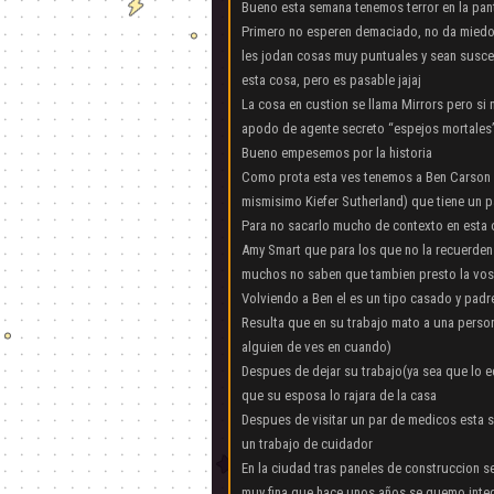
Bueno esta semana tenemos terror en la pant
Primero no esperen demaciado, no da miedo
les jodan cosas muy puntuales y sean suscep
esta cosa, pero es pasable jajaj
La cosa en custion se llama Mirrors pero si 
apodo de agente secreto “espejos mortales” 
Bueno empesemos por la historia
Como prota esta ves tenemos a Ben Carson (
mismisimo Kiefer Sutherland) que tiene un p
Para no sacarlo mucho de contexto en esta 
Amy Smart que para los que no la recuerden 
muchos no saben que tambien presto la vos 
Volviendo a Ben el es un tipo casado y padr
Resulta que en su trabajo mato a una person
alguien de ves en cuando)
Despues de dejar su trabajo(ya sea que lo ec
que su esposa lo rajara de la casa
Despues de visitar un par de medicos esta s
un trabajo de cuidador
En la ciudad tras paneles de construccion s
muy fina que hace unos años se quemo integ