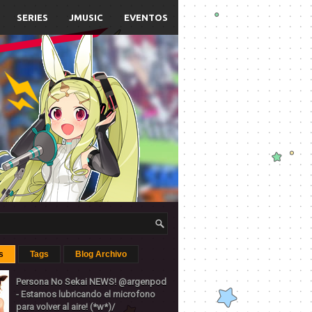
SERIES
JMUSIC
EVENTOS
s
Tags
Blog Archivo
Persona No Sekai NEWS! @argenpod
- Estamos lubricando el microfono
para volver al aire! (*w*)/