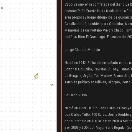
Cabo Savino en la contratapa del diario La R
revistas Puño Fuerte hasta trasladarse a Ed
eran propios y luego dibujó los de guionis
Casalla dibujó, también para Columba, Ála
Memorias de un Porteño Viejo y Chaco. Tambi
editó su libro El Gran Lago. En marzo del 200
Jorge Claudio Morhain
Nació en 1942. Se ha desempeñado en los más
Editorial Columba, Revistas El Tony, Fantas
de Bengala, Argón, Ted Marlow, Álamo Jim, Ke
También publicó en Billiken, Skorpio, Corto M
Eduardo Risso
Nació en 1959. Ha dibujado Parque Chas y Ca
con Carlos Trillo, 100 Balas, Jonny Double 
por su trabajo en 100 Balas: en 2001 a Mejor 
y en 2002 y 2004 por Mejor Serie Regular (co