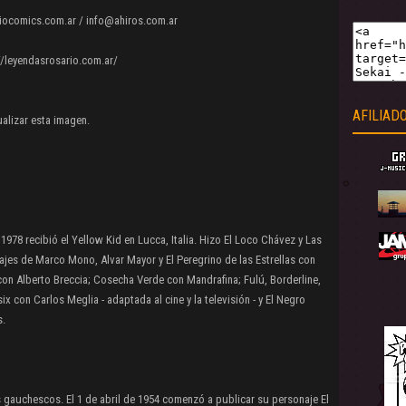
iocomics.com.ar / info@ahiros.com.ar
//leyendasrosario.com.ar/
AFILIAD
alizar esta imagen.
1978 recibió el Yellow Kid en Lucca, Italia. Hizo El Loco Chávez y Las
ajes de Marco Mono, Alvar Mayor y El Peregrino de las Estrellas con
 con Alberto Breccia; Cosecha Verde con Mandrafina; Fulú, Borderline,
 con Carlos Meglia - adaptada al cine y la televisión - y El Negro
s.
 gauchescos. El 1 de abril de 1954 comenzó a publicar su personaje El