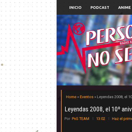
INICIO
PODCAST
ANIME
Home
»
Eventos
» Leyendas 2008, el 10
Leyendas 2008, el 10º aniv
Por
PnS TEAM
13:02
Haz el prim