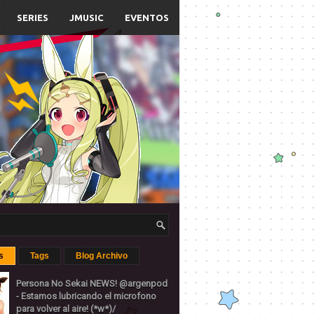
SERIES
JMUSIC
EVENTOS
s
Tags
Blog Archivo
Persona No Sekai NEWS! @argenpod
- Estamos lubricando el microfono
para volver al aire! (*w*)/