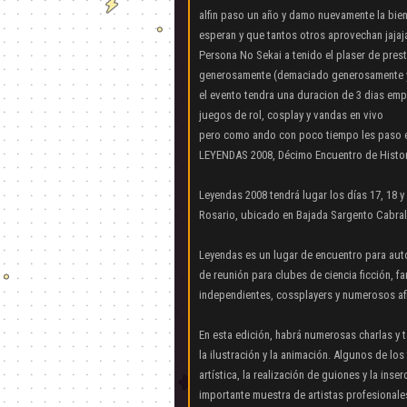
alfin paso un año y damo nuevamente la bien
esperan y que tantos otros aprovechan jajaj
Persona No Sekai a tenido el plaser de prest
generosamente (demaciado generosamente y
el evento tendra una duracion de 3 dias emp
juegos de rol, cosplay y vandas en vivo
pero como ando con poco tiempo les paso 
LEYENDAS 2008, Décimo Encuentro de Histori
Leyendas 2008 tendrá lugar los días 17, 18
Rosario, ubicado en Bajada Sargento Cabral 
Leyendas es un lugar de encuentro para auto
de reunión para clubes de ciencia ficción, 
independientes, cossplayers y numerosos afi
En esta edición, habrá numerosas charlas y t
la ilustración y la animación. Algunos de los
artística, la realización de guiones y la in
importante muestra de artistas profesionales