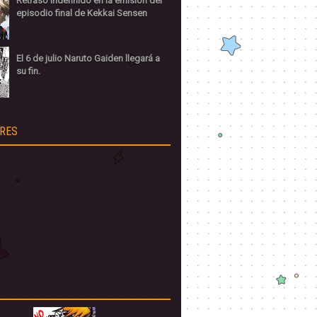
Retraso indefinido en la emisión del
episodio final de Kekkai Sensen
El 6 de julio Naruto Gaiden llegará a
su fin.
RES