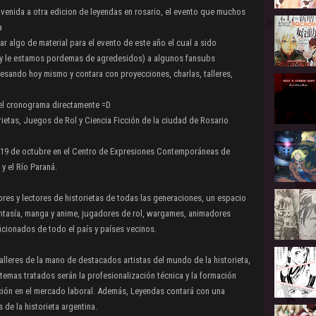
venida a otra edicion de leyendas en rosario, el evento que muchos
a
ar algo de material para el evento de este año el cual a sido
 le estamos pordemas de agredesidos) a algunos fansubs
esando hoy mismo y contara con proyecciones, charlas, talleres,
el cronograma directamente =D
etas, Juegos de Rol y Ciencia Ficción de la ciudad de Rosario
 y 19 de octubre en el Centro de Expresiones Contemporáneas de
y el Río Paraná.
res y lectores de historietas de todas las generaciones, un espacio
fantasía, manga y anime, jugadores de rol, wargames, animadores
cionados de todo el país y países vecinos.
alleres de la mano de destacados artistas del mundo de la historieta,
 temas tratados serán la profesionalización técnica y la formación
serción en el mercado laboral. Además, Leyendas contará con una
 de la historieta argentina.