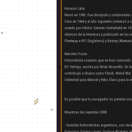
Horacio Lalia
Nació en 1942. Fue discípulo y colaborador 
Cero en 1964 y al año siguiente comenzó a c
creado por Héctor Germán Oesterheld en 1975
clásicos de la literatura y publicado en las e
Fleetway e IPC (Inglaterra) y Bastey (Alemani
Marcelo Frusin
Historietista rosarino que se hizo conocido 
DC Vertigo, escrita por Brian Azzarello. En l
contribuyó a títulos como Flinch, Weird War
Unlimited para Marvel y Niko Slavo para la ed
Es posible que tu navegador no permita visu
Muestras de Leyendas 2008
- Grandes historietistas argentinos, con ob
Francisco Solano López, Quique Alcatena, Ho