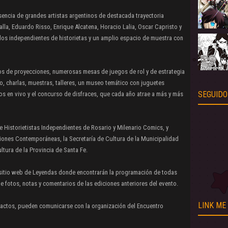
encia de grandes artistas argentinos de destacada trayectoria
alla, Eduardo Risso, Enrique Alcatena, Horacio Lalia, Oscar Capristo y
los independientes de historietas y un amplio espacio de muestra con
ios de proyecciones, numerosas mesas de juegos de rol y de estrategia
co, charlas, muestras, talleres, un museo temático con juguetes
SEGUIDO
os en vivo y el concurso de disfraces, que cada año atrae a más y más
 Historietistas Independientes de Rosario y Milenario Comics, y
iones Contemporáneas, la Secretaría de Cultura de la Municipalidad
ltura de la Provincia de Santa Fe.
l sitio web de Leyendas donde encontrarán la programación de todas
e fotos, notas y comentarios de las ediciones anteriores del evento.
LINK ME
ntactos, pueden comunicarse con la organización del Encuentro