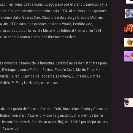
azón, en forma de tira diaria. Luego pasó por el diario Democracia y la
itorial Columba donde aparecería hasta 1994. Al comienzo los guiones
tas como Julio Álvarez Cao, Chacho Varela y Jorge Claudio Morhain.
mo Jim, El Cosaco, con guiones de Robin Wood, Perdido Joe,
én colaboró con la revista Misterix de Editorial Frontera. En 1994
0 se editó el Martín Fierro, con ilustraciones de él.
 diversos géneros de la literatura. Escribió miles de historietas para
ía, D'Artagnan, como El Cabo Savino, Pehuén Curá, Martín Toro, Kabul
ndall, Crap, Cuentos de Troperos, El Arriero, El Chasqui, y otras.
altés, PifPaf y La Nación, entre otras.
ín, con guión de Ricardo Barreiro; Fulú, Borderline, Simón y Chicanos
y Batman con Brian Azzarello. Risso ha ganado cuatro premios Eisner
Historia Serializada (con Brian Azzarello); en el 2002 por Mejor Artista;
n Azzarello).