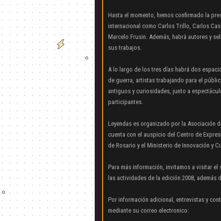
Hasta el momento, hemos confirmado la pres
internacional como Carlos Trillo, Carlos Cas
Marcelo Frusin. Además, habrá autores y sel
sus trabajos.
A lo largo de los tres días habrá dos espac
de guerra, artistas trabajando para el públi
antiguos y curiosidades, junto a espectácul
participantes.
Leyendas es organizado por la Asociación de
cuenta con el auspicio del Centro de Expres
de Rosario y el Ministerio de Innovación y Cu
Para más información, invitamos a visitar e
las actividades de la edición 2008, además d
Por información adicional, entrevistas y co
mediante su correo electronico: