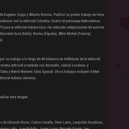
de Eugenio Zoppi y Alberto Breccia. Publicó su primer trabajo en Hora
olaborar con la editorial Columba. Ilustró el personaje Nekrodamus
 para la editorial italiana Eura. Ha realizado adaptaciones de autores
ditoriales Eura (Italia), Norma (España), Albin Michel (Francia),
a).
por su trabajo a lo largo de 40 números en Hellblazer de la editorial
a misma editorial y también con Azzarello, realizó Loveless, y
 Tales y Weird Western Tales Special. Otros trabajos incluyen X-Men
itorial italiana Universo.
alizar esta imagen.
ras de Eduardo Risso, Carlos Casalla, Omar Laino, Leopoldo Durañona,
rario Lalia, Juan Bobillo, Jorge Lucas, Marcelo Frusin, Leo