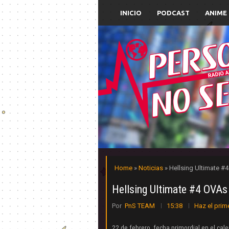
INICIO
PODCAST
ANIME
Home
»
Noticias
» Hellsing Ultimate #
Hellsing Ultimate #4 OVAs 
Por
PnS TEAM
15:38
Haz el prim
22 de febrero, fecha primordial en el cal