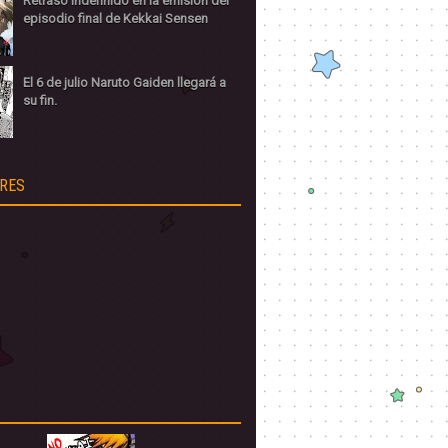
Retraso indefinido en la emisión del
episodio final de Kekkai Sensen
El 6 de julio Naruto Gaiden llegará a
su fin.
RES