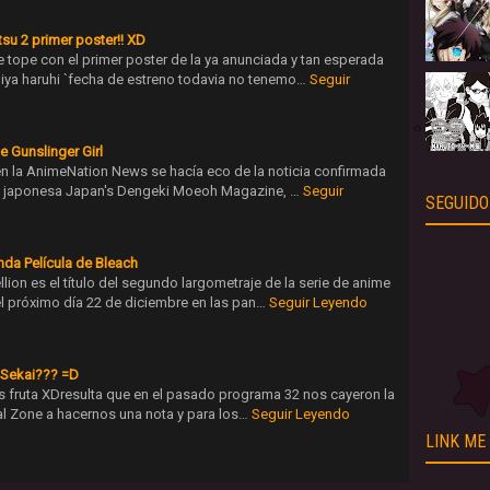
su 2 primer poster!! XD
tope con el primer poster de la ya anunciada y tan esperada
ya haruhi `fecha de estreno todavia no tenemo…
Seguir
e Gunslinger Girl
en la AnimeNation News se hacía eco de la noticia confirmada
ta japonesa Japan's Dengeki Moeoh Magazine, …
Seguir
SEGUIDO
unda Película de Bleach
ion es el título del segundo largometraje de la serie de anime
el próximo día 22 de diciembre en las pan…
Seguir Leyendo
 Sekai??? =D
 es fruta XDresulta que en el pasado programa 32 nos cayeron la
eal Zone a hacernos una nota y para los…
Seguir Leyendo
LINK ME