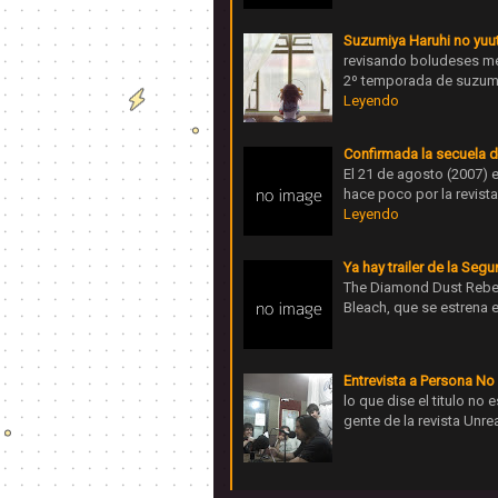
Suzumiya Haruhi no yuut
revisando boludeses me 
2º temporada de suzumi
Leyendo
Confirmada la secuela d
El 21 de agosto (2007) 
hace poco por la revis
Leyendo
Ya hay trailer de la Seg
The Diamond Dust Rebell
Bleach, que se estrena 
Entrevista a Persona No
lo que dise el titulo no
gente de la revista Unr