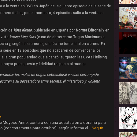
da a la venta en DVD en Japón del siguiente episodio de la serie de
primero de los, por el momento, 4 episodios salió a la venta en
ción de
Kota Kirano
, publicado en España por
Norma Editorial
y en
evista
Young King Ours
(cuna de obras como
Trigun Maximum
o
echa y, según los rumores, un décimo tomo final en ciernes. En
a serie en 13 episodios que no acabaron de convencer a los
 a la gran popularidad que alcanzó, surgieron las OVAs
Hellsing
n mayor presupuesto y fidelidad respecto al manga.
a erradicar los males de origen sobrenatural en este corrompido
curren a su devastadora arma secreta: el misterioso y violento
n
 de Moyoco Anno, contará con una adaptación a dorama para
o (concretamente para octubre), según informa el…
Seguir