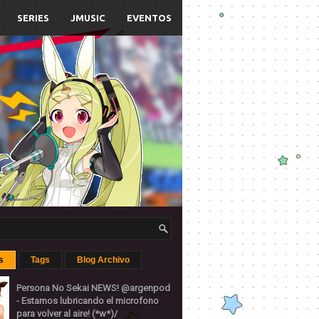
SERIES
JMUSIC
EVENTOS
s
Tags
Blog Archivo
Persona No Sekai NEWS! @argenpod
- Estamos lubricando el microfono
para volver al aire! (*w*)/