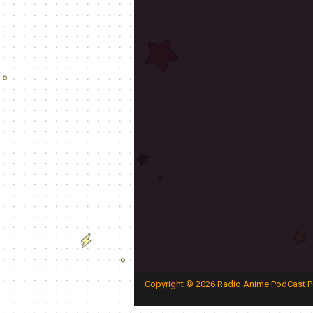
Copyright ©
2026
Radio Anime PodCast P