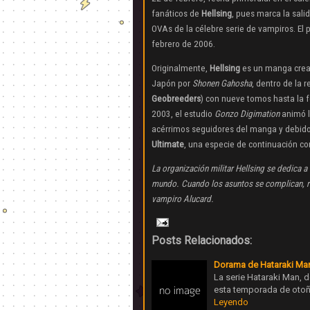
fanáticos de
Hellsing
, pues marca la sali
OVAs de la célebre serie de vampiros. El 
febrero de 2006.
Originalmente,
Hellsing
es un manga crea
Japón por
Shonen Gahosha
, dentro de la r
Geobreeders
) con nueve tomos hasta la f
2003, el estudio
Gonzo Digimation
animó l
acérrimos seguidores del manga y debido
Ultimate
, una especie de continuación co
La organización militar Hellsing se dedica 
mundo. Cuando los asuntos se complican, re
vampiro Alucard.
Posts Relacionados:
Dorama de Hataraki Ma
La serie Hataraki Man,
esta temporada de otoñ
Leyendo